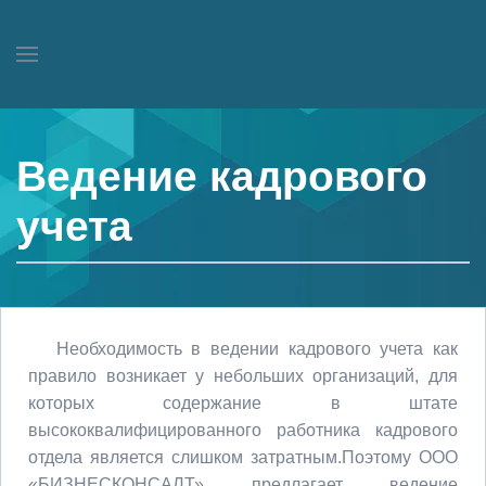
Ведение кадрового
учета
Необходимость в ведении кадрового учета как
правило возникает у небольших организаций, для
которых содержание в штате
высококвалифицированного работника кадрового
отдела является слишком затратным.Поэтому ООО
«БИЗНЕCКОНСАЛТ» предлагает ведение